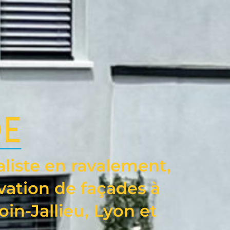
aliste en ravalement,
vation de façades à
oin-Jallieu, Lyon et