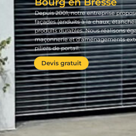
Bourg en Bresse
Depuis 2001, notre entreprise propos
façades (enduits à la chaux, étanchéi
produits durables. Nous réalisons ég
maçonnerie et d’aménagements exté
piliers de portail.
Devis gratuit