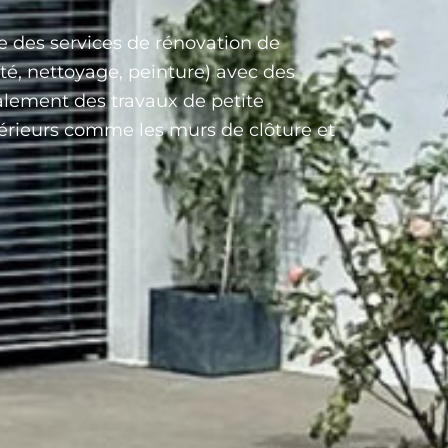
e des services de rénovation de
té, nettoyage, peinture) avec des
alement des travaux de petite
rieurs comme les murs de clôture et