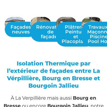
Façades
Rénovation
Plâtrerie,
Travau
neuves
de
Peinture
Maçonn
façades
et
Piscine
Placoplatre
Pool H
Isolation Thermique par
l’extérieur de façades entre La
Vérpillière, Bourg en Bresse et
Bourgoin Jallieu
À La Verpillière mais aussi
Bourg en
Bresse
ou encore
Bourgoin Jallieu
, notre