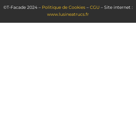
©T-Facade 2024 –
Politique de Cookies
–
CGU
– Site internet :
www.lusineatrucs.fr